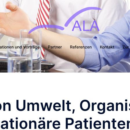
kationen und Vorträge
Partner
Referenzen
Kontakt
Zur
on Umwelt, Organi
tationäre Patiente