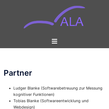
Zum
Inhalt
springen
Menü
umschalten
Partner
Ludger Blanke (Softwarebetreuung zur Messung
kognitiver Funktionen)
Tobias Blanke (Softwareentwicklung und
Webdesign)