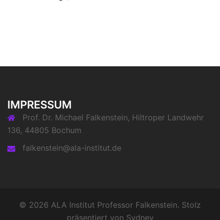
IMPRESSUM
Prof. Dr. Michael Falkenstein, Hiltroper Landwehr
136, 44805 Bochum
falkenstein@ala-institut.de
© 2026 ALA Institut Professor Falkenstein. Stolz
präsentiert von
Sydney